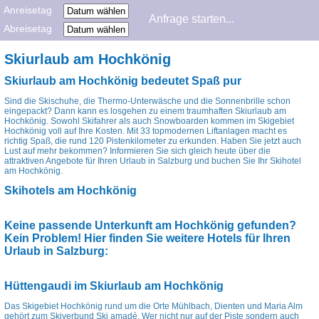
Anreisetag
Abreisetag
Skiurlaub am Hochkönig
Skiurlaub am Hochkönig bedeutet Spaß pur
Sind die Skischuhe, die Thermo-Unterwäsche und die Sonnenbrille schon
eingepackt? Dann kann es losgehen zu einem traumhaften Skiurlaub am
Hochkönig. Sowohl Skifahrer als auch Snowboarden kommen im Skigebiet
Hochkönig voll auf Ihre Kosten. Mit 33 topmodernen Liftanlagen macht es
richtig Spaß, die rund 120 Pistenkilometer zu erkunden. Haben Sie jetzt auch
Lust auf mehr bekommen? Informieren Sie sich gleich heute über die
attraktiven Angebote für Ihren Urlaub in Salzburg und buchen Sie Ihr Skihotel
am Hochkönig.
Skihotels am Hochkönig
Keine passende Unterkunft am Hochkönig gefunden?
Kein Problem! Hier finden Sie weitere Hotels für Ihren
Urlaub in Salzburg:
Hüttengaudi im Skiurlaub am Hochkönig
Das Skigebiet Hochkönig rund um die Orte Mühlbach, Dienten und Maria Alm
gehört zum Skiverbund Ski amadé. Wer nicht nur auf der Piste sondern auch