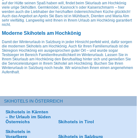
auf der Hütte seinen Spaß haben will, findet beim Skiurlaub am Hochkönig
viele urige Skihütten. Germknödel, Kasnock’n oder Kaiserschmarrn – hier
werden auch die Liebhaber der herzhaften österreichischen Küche glücklich!
Auch das Angebot an Aprés Ski Bars ist in Mühlbach, Dienten und Maria Alm
sehr vielfältig. Langweilig wird Ihnen in Ihrem Urlaub am Hochkönig garantiert
nicht.
Moderne Skihotels am Hochkönig
Damit der Winterurlaub in Salzburg in jeder Hinsicht perfekt wird, dafür sorgen
die modernen Skihotels am Hochkönig. Auch für Ihren Familienurlaub ist die
Skiregion Hochkönig ein ausgesprochen guter Ort – und wurde sogar
Testsieger im Bereich Familienfreundlichkeit im Winterurlaub. Lassen Sie in
Ihrem Skiurlaub am Hochkönig den Berufsalltag hinter sich und genießen Sie
die Serviceleistungen in Ihrem Skihotel am Hochkönig. Buchen Sie Ihren
Winterurlaub in Salzburg noch heute. Wir wünschen Ihnen einen angenehmen
Aufenthalt.
SKIHOTELS IN ÖSTERREICH
Skihotels in Kärnten
– Ihr Urlaub im Süden
Österreichs
Skihotels in Tirol
Skihotels in
Vorarlberg
Skihotels in Salzburg